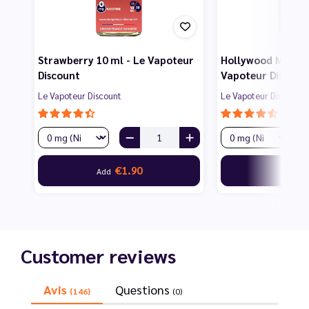
Strawberry 10 ml - Le Vapoteur
Hollywood Mint 10
Discount
Vapoteur Discoun
Le Vapoteur Discount
Le Vapoteur Discount
€1.90
€1
Add
Add
Customer reviews
Avis
Questions
(146)
(0)