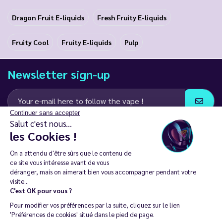
Dragon Fruit E-liquids
Fresh Fruity E-liquids
Fruity Cool
Fruity E-liquids
Pulp
Newsletter sign-up
Continuer sans accepter
Salut c'est nous...
I agree to receive email and SMS communications from LD Groupe
les Cookies !
Keep in touch
On a attendu d'être sûrs que le contenu de
ce site vous intéresse avant de vous
déranger, mais on aimerait bien vous accompagner pendant votre
visite...
C'est OK pour vous ?
The sale of electronic cigarettes is prohibited among those under
Pour modifier vos préférences par la suite, cliquez sur le lien
18. 🔞
'Préférences de cookies' situé dans le pied de page.