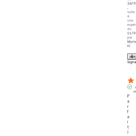
26/0
,
suite
à
une
expér
du
11/0
par
Myri
H.
Ut
Signa
v
P
a
r
f
a
i
t
!