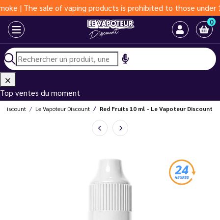
The sale of vaping products is prohibited to those under 18 year
0
Top ventes du moment
r Discount
Le Vapoteur Discount
Red Fruits 10 ml - Le Vapoteur Discount