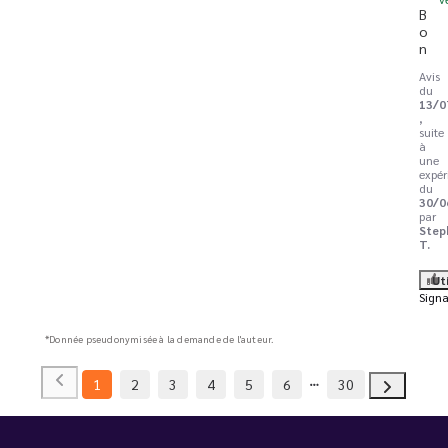
B
o
n
Avis
du
13/0
,
suite
à
une
expér
du
30/0
par
Step
T.
Ut
Signa
*Donnée pseudonymisée à la demande de l'auteur.
1
2
3
4
5
6
30