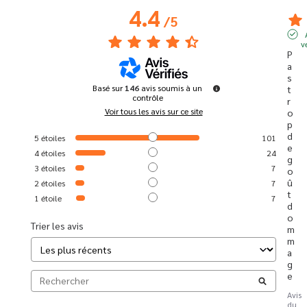
4.4
/
5
v
P
a
s 
Basé sur
146
avis soumis à un
t
contrôle
r
Voir tous les avis sur ce site
o
p 
d
5
étoiles
101
e 
4
étoiles
24
g
3
étoiles
7
o
û
2
étoiles
7
t 
1
étoile
7
d
o
Trier les avis
m
m
a
g
e
Avis
du